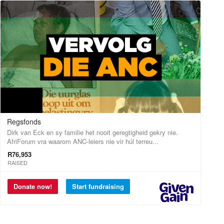
Regsfonds
Dirk van Eck en sy familie het nooit geregtigheid gekry nie.
AfriForum vra waarom ANC-leiers nie vir húl terreu...
R76,953
RAISED
Donate now!
Start fundraising